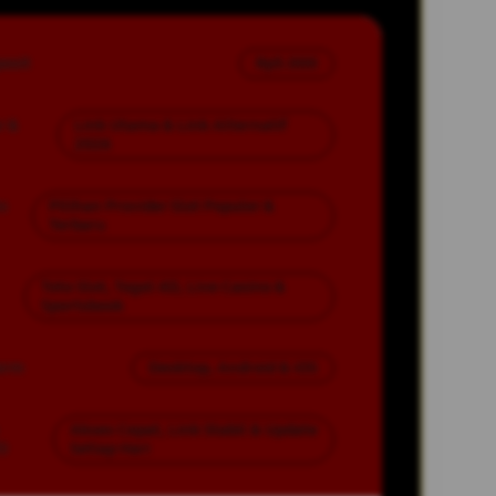
osit
Rp5.000
r &
Link Utama & Link Alternatif
2026
o
Pilihan Provider Slot Populer &
Terbaru
Toto Slot, Togel 4D, Live Casino &
Sportsbook
orm
Desktop, Android & iOS
Akses Cepat, Link Stabil & Update
O
Setiap Hari