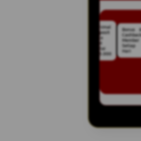
Minimal
Bonus 
Deposit
Cashbac
Toto
Member
Slot
Setiap
Mulai
Hari
Rp5.000