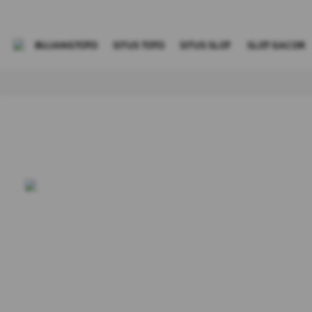
Skip
to
content
BUJANGTOTO
SITUS TOTO
SITUS SLOT
SLOT GACOR
Buka Info Lebih Lanjut