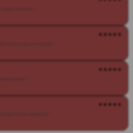
 melalui satu akun."
★★★★★
edia 24 jam cukup membantu."
★★★★★
terasa ringan."
★★★★★
 sehingga mudah ditemukan."