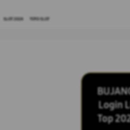
SLOT 2026
TOTO SLOT
BUJANG
Login L
Top 202