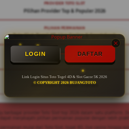
PROVIDER TOTO SLOT
Pilihan Provider Top & Populer 2026
PILIHAN PERMAINAN
Toto Slot, Togel 4D, Live Casino & Sportsbook
AKSES PLATFORM
LOGIN
DAFTAR
Desktop, Android & iOS
Link Login Situs Toto Togel 4D & Slot Gacor 5K 2026
STATUS LINK LOGIN
© COPYRIGHT 2026 BUJANGTOTO
Aktif, Stabil & Mudah Diakses
 berbagai provider Toto Slot top 2026 dalam satu platform. D
apat menjelajahi pilihan permainan populer dengan lebih praktis
mainan mulai dari Toto Slot, togel 4D, live casino hingga spor