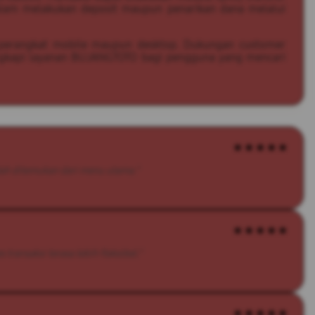
alam melakukan deposit maupun penarikan dana melalui
 perangkat mobile maupun desktop. Dukungan customer
lengkapi layanan BUJANGTOTO bagi pengguna yang mencari
★★★★★
udah ditemukan dari menu utama."
★★★★★
ransaksi terasa lebih fleksibel."
★★★★★