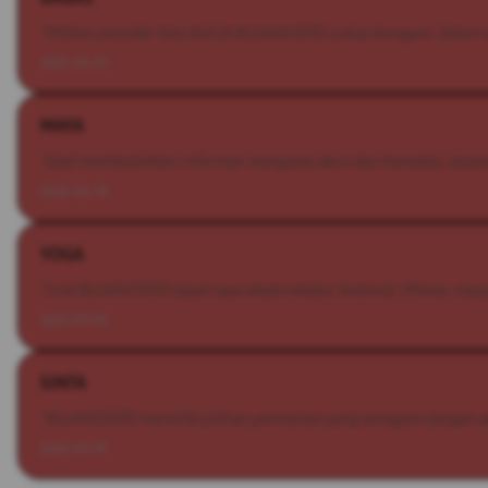
"Pilihan provider Toto Slot di BUJANGTOTO cukup beragam. Selain slo
2026-05-23
MAYA
"Saat membutuhkan informasi mengenai akun dan transaksi, layan
2026-06-18
YOGA
"Link BUJANGTOTO dapat saya akses melalui Android, iPhone, maup
2026-07-09
SINTA
"BUJANGTOTO memiliki pilihan permainan yang beragam dengan akse
2026-07-29