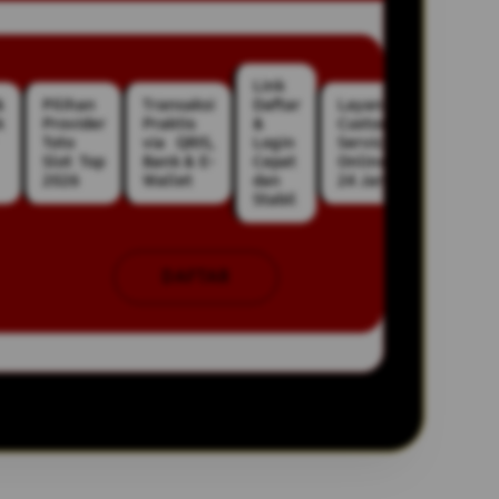
Link
&
Pilihan
Transaksi
Daftar
Layanan
k
Provider
Praktis
&
Customer
Toto
via QRIS,
Login
Service
Slot Top
Bank & E-
Cepat
Online
2026
Wallet
dan
24 Jam
Stabil
LOGIN
DAFTAR